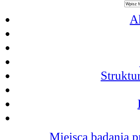
A
Struktu
Miejsca badania p