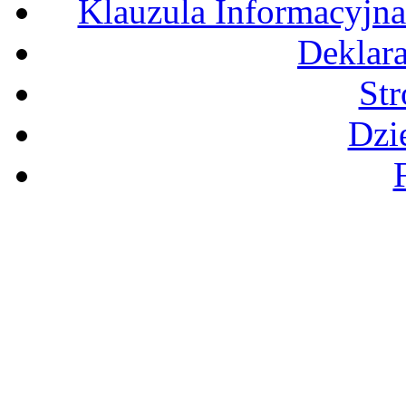
Klauzula Informacyjn
Deklara
St
Dzi