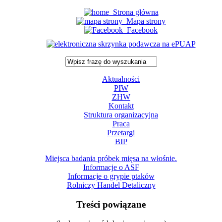
Strona główna
Mapa strony
Facebook
Aktualności
PIW
ZHW
Kontakt
Struktura organizacyjna
Praca
Przetargi
BIP
Miejsca badania próbek mięsa na włośnie.
Informacje o ASF
Informacje o grypie ptaków
Rolniczy Handel Detaliczny
Treści powiązane