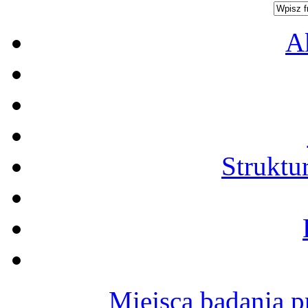
A
Struktu
Miejsca badania p