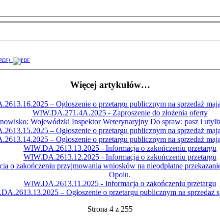
(PDF)
Więcej artykułów…
2613.16.2025 – Ogłoszenie o przetargu publicznym na sprzedaż maj
WIW.DA.271.4A.2025 - Zaproszenie do złożenia oferty
nowisko: Wojewódzki Inspektor Weterynaryjny Do spraw: pasz i utylizac
2613.15.2025 – Ogłoszenie o przetargu publicznym na sprzedaż maj
2613.14.2025 – Ogłoszenie o przetargu publicznym na sprzedaż maj
WIW.DA.2613.13.2025 - Informacja o zakończeniu przetargu
WIW.DA.2613.12.2025 - Informacja o zakończeniu przetargu
 o zakończeniu przyjmowania wniosków na nieodpłatne przekazanie
Opolu.
WIW.DA.2613.11.2025 - Informacja o zakończeniu przetargu
A.2613.13.2025 – Ogłoszenie o przetargu publicznym na sprzedaż s
Strona 4 z 255