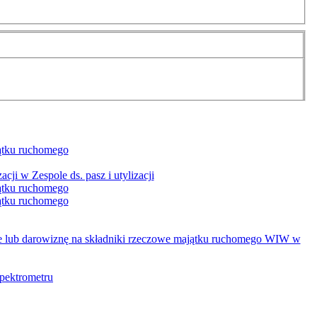
ątku ruchomego
ji w Zespole ds. pasz i utylizacji
ątku ruchomego
ątku ruchomego
 lub darowiznę na składniki rzeczowe majątku ruchomego WIW w
pektrometru