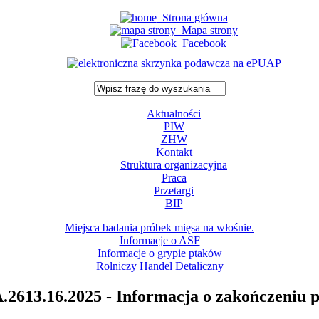
Strona główna
Mapa strony
Facebook
Aktualności
PIW
ZHW
Kontakt
Struktura organizacyjna
Praca
Przetargi
BIP
Miejsca badania próbek mięsa na włośnie.
Informacje o ASF
Informacje o grypie ptaków
Rolniczy Handel Detaliczny
613.16.2025 - Informacja o zakończeniu 