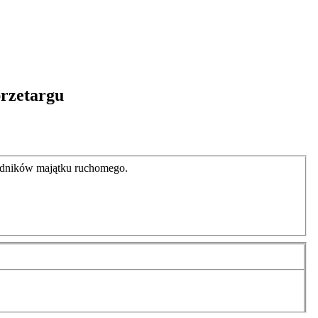
przetargu
adników majątku ruchomego.