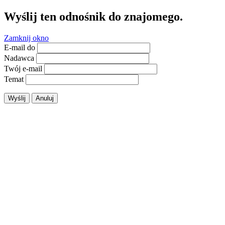
Wyślij ten odnośnik do znajomego.
Zamknij okno
E-mail do
Nadawca
Twój e-mail
Temat
Wyślij
Anuluj