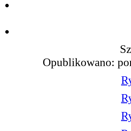
Sz
Opublikowano: pon
Ry
Ry
Ry