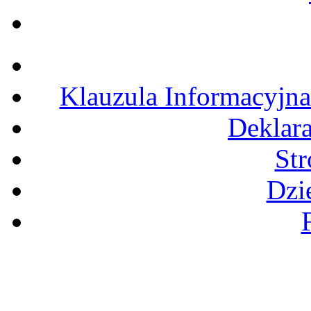
Klauzula Informacyjn
Deklara
St
Dzi