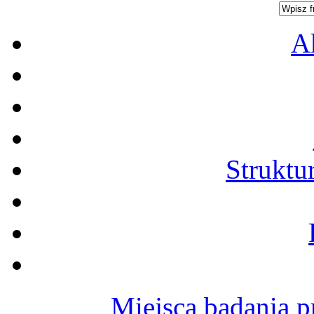
A
Struktu
Miejsca badania p