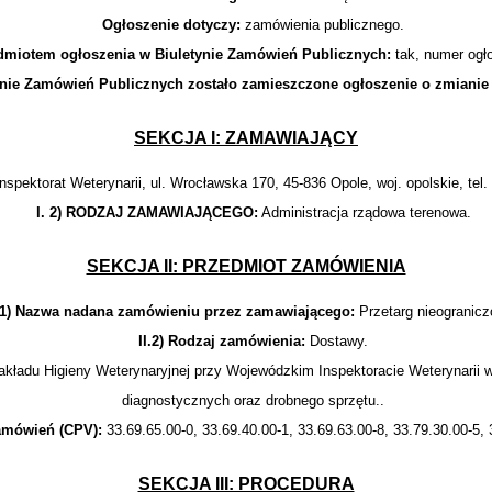
Ogłoszenie dotyczy:
zamówienia publicznego.
dmiotem ogłoszenia w Biuletynie Zamówień Publicznych:
tak, numer ogł
ynie Zamówień Publicznych zostało zamieszczone ogłoszenie o zmianie 
SEKCJA I: ZAMAWIAJĄCY
spektorat Weterynarii, ul. Wrocławska 170, 45-836 Opole, woj. opolskie, tel
I. 2) RODZAJ ZAMAWIAJĄCEGO:
Administracja rządowa terenowa.
SEKCJA II: PRZEDMIOT ZAMÓWIENIA
I.1) Nazwa nadana zamówieniu przez zamawiającego:
Przetarg nieogranicz
II.2) Rodzaj zamówienia:
Dostawy.
kładu Higieny Weterynaryjnej przy Wojewódzkim Inspektoracie Weterynarii 
diagnostycznych oraz drobnego sprzętu..
amówień (CPV):
33.69.65.00-0, 33.69.40.00-1, 33.69.63.00-8, 33.79.30.00-5, 
SEKCJA III: PROCEDURA