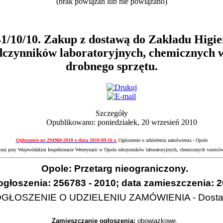
(brak powiązań lub nie powiązano)
241/10/10. Zakup z dostawą do Zakładu Hig
dczynników laboratoryjnych, chemicznych w
drobnego sprzętu.
Szczegóły
Opublikowano: poniedziałek, 20 wrzesień 2010
Ogłoszenie nr 294960-2010 z dnia 2010-09-16 r.
Ogłoszenie o udzieleniu zamówienia - Opole
nej przy Wojewódzkim Inspektoracie Weterynarii w Opolu odczynników laboratoryjnych, chemicznych wzorców 
Opole: Przetarg nieograniczony.
głoszenia: 256783 - 2010; data zamieszczenia: 2
GŁOSZENIE O UDZIELENIU ZAMÓWIENIA - Dost
Zamieszczanie ogłoszenia:
obowiązkowe.