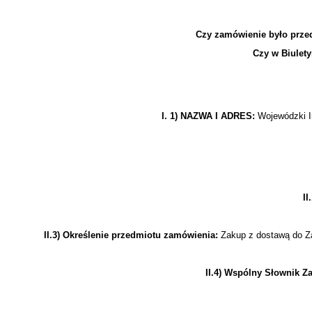
Czy zamówienie było prze
Czy w Biulet
I. 1) NAZWA I ADRES:
Wojewódzki In
I
II.3) Określenie przedmiotu zamówienia:
Zakup z dostawą do Za
II.4) Wspólny Słownik Z