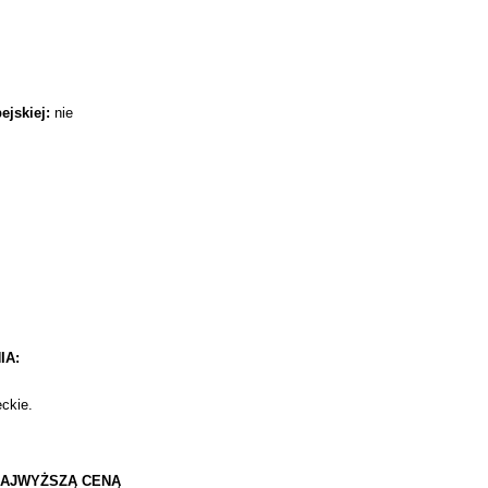
jskiej:
nie
IA:
ckie.
 NAJWYŻSZĄ CENĄ