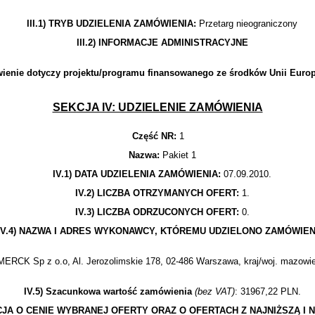
III.1) TRYB UDZIELENIA ZAMÓWIENIA:
Przetarg nieograniczony
III.2) INFORMACJE ADMINISTRACYJNE
enie dotyczy projektu/programu finansowanego ze środków Unii Europe
SEKCJA IV: UDZIELENIE ZAMÓWIENIA
Część NR:
1
Nazwa:
Pakiet 1
IV.1) DATA UDZIELENIA ZAMÓWIENIA:
07.09.2010.
IV.2) LICZBA OTRZYMANYCH OFERT:
1.
IV.3) LICZBA ODRZUCONYCH OFERT:
0.
IV.4) NAZWA I ADRES WYKONAWCY, KTÓREMU UDZIELONO ZAMÓWIEN
MERCK Sp z o.o, Al. Jerozolimskie 178, 02-486 Warszawa, kraj/woj. mazowie
IV.5) Szacunkowa wartość zamówienia
(bez VAT)
: 31967,22 PLN.
ACJA O CENIE WYBRANEJ OFERTY ORAZ O OFERTACH Z NAJNIŻSZĄ I