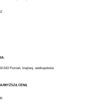
62
IA:
0-543 Poznań, kraj/woj. wielkopolskie.
 NAJWYŻSZĄ CENĄ
00