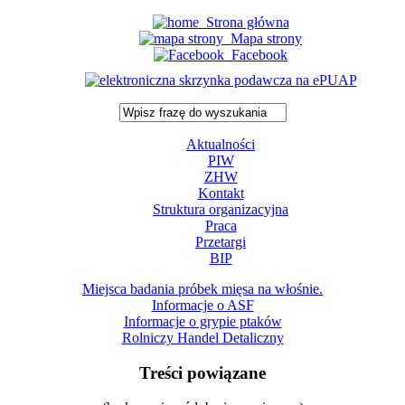
Strona główna
Mapa strony
Facebook
Aktualności
PIW
ZHW
Kontakt
Struktura organizacyjna
Praca
Przetargi
BIP
Miejsca badania próbek mięsa na włośnie.
Informacje o ASF
Informacje o grypie ptaków
Rolniczy Handel Detaliczny
Treści powiązane