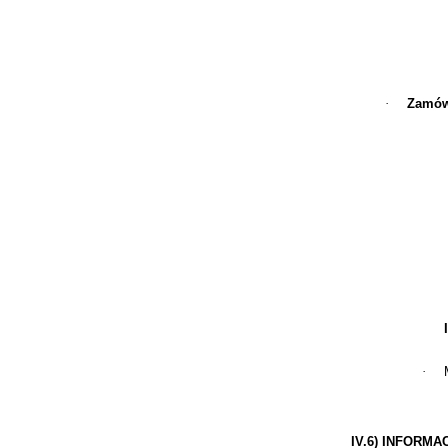
·
Zamówi
·
IV.6) INFORM