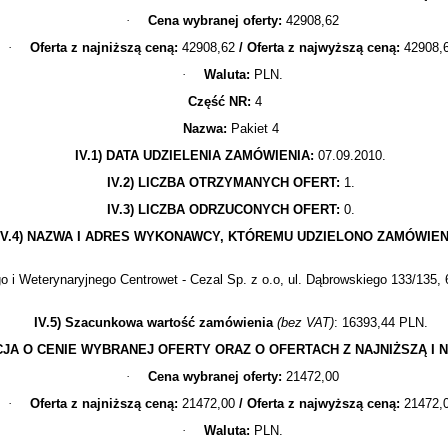
·
Cena wybranej oferty:
42908,62
·
Oferta z najniższą ceną:
42908,62
/ Oferta z najwyższą ceną:
42908,
·
Waluta:
PLN.
Część NR:
4
Nazwa:
Pakiet 4
IV.1) DATA UDZIELENIA ZAMÓWIENIA:
07.09.2010.
IV.2) LICZBA OTRZYMANYCH OFERT:
1.
IV.3) LICZBA ODRZUCONYCH OFERT:
0.
IV.4) NAZWA I ADRES WYKONAWCY, KTÓREMU UDZIELONO ZAMÓWIEN
i Weterynaryjnego Centrowet - Cezal Sp. z o.o, ul. Dąbrowskiego 133/135, 6
IV.5) Szacunkowa wartość zamówienia
(bez VAT)
: 16393,44 PLN.
ACJA O CENIE WYBRANEJ OFERTY ORAZ O OFERTACH Z NAJNIŻSZĄ I
·
Cena wybranej oferty:
21472,00
·
Oferta z najniższą ceną:
21472,00
/ Oferta z najwyższą ceną:
21472,
·
Waluta:
PLN.