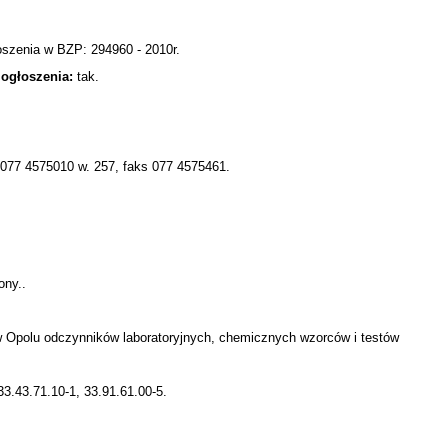
oszenia w BZP: 294960 - 2010r.
ogłoszenia:
tak.
. 077 4575010 w. 257, faks 077 4575461.
ony..
w Opolu odczynników laboratoryjnych, chemicznych wzorców i testów
33.43.71.10-1, 33.91.61.00-5.