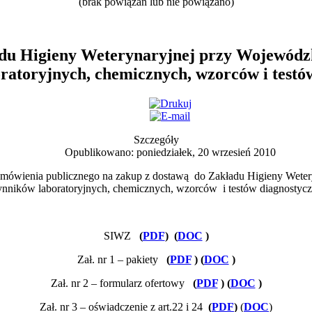
(brak powiązań lub nie powiązano)
adu Higieny Weterynaryjnej przy Wojewódz
ratoryjnych, chemicznych, wzorców i testó
Szczegóły
Opublikowano: poniedziałek, 20 wrzesień 2010
zamówienia publicznego na zakup z dostawą do Zakładu Higieny Wet
nników laboratoryjnych, chemicznych, wzorców i testów diagnostyc
SIWZ
(
PDF
)
(
DOC
)
Zał. nr 1 – pakiety
(
PDF
)
(
DOC
)
Zał. nr 2 –
formularz ofertowy
(
PDF
)
(
DOC
)
Zał. nr 3 –
oświadczenie
z art.22 i 24
(
PDF
)
(
DOC
)