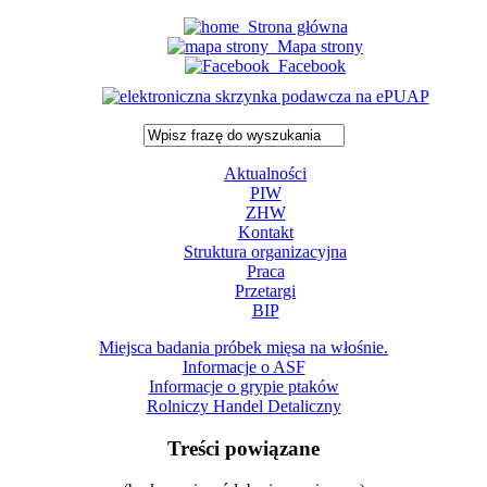
Strona główna
Mapa strony
Facebook
Aktualności
PIW
ZHW
Kontakt
Struktura organizacyjna
Praca
Przetargi
BIP
Miejsca badania próbek mięsa na włośnie.
Informacje o ASF
Informacje o grypie ptaków
Rolniczy Handel Detaliczny
Treści powiązane