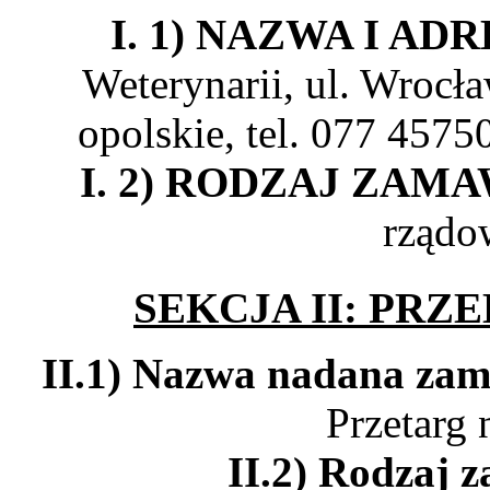
I. 1) NAZWA I ADR
Weterynarii, ul. Wrocł
opolskie, tel. 077 457
I. 2) RODZAJ ZAM
rządo
SEKCJA II: PR
II.1) Nazwa nadana zam
Przetarg 
II.2) Rodzaj 