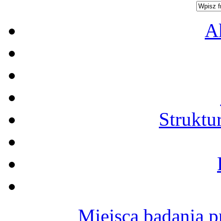
A
Struktu
Miejsca badania p