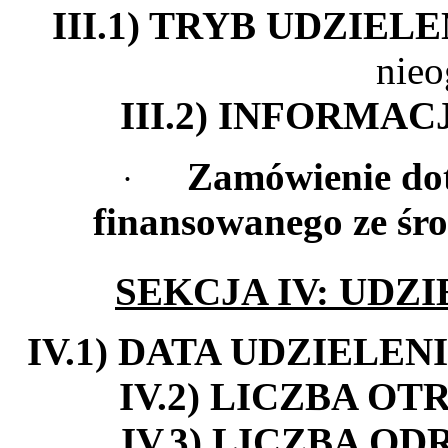
III.1) TRYB UDZIE
nieo
III.2) INFORMA
Zamówienie do
·
finansowanego ze śr
SEKCJA IV: UDZ
IV.1) DATA UDZIELE
IV.2) LICZBA O
IV.3) LICZBA O