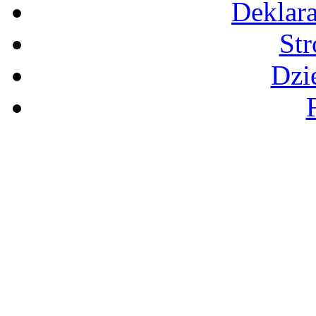
Deklara
St
Dzi