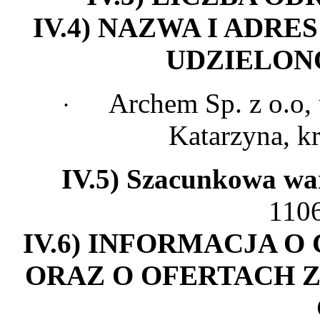
IV.4) NAZWA I AD
UDZIELON
Archem Sp. z o.o,
·
Katarzyna, kr
IV.5) Szacunkowa wa
110
IV.6) INFORMACJA 
ORAZ O OFERTACH Z