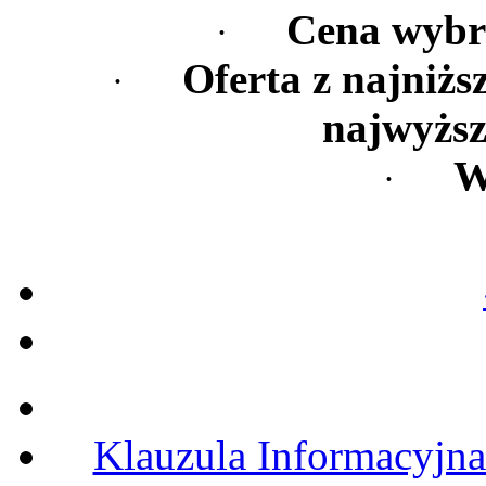
Cena wybra
·
Oferta z najniżs
·
najwyższ
W
·
Klauzula Informacyjn