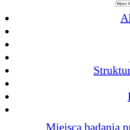
A
Struktu
Miejsca badania p