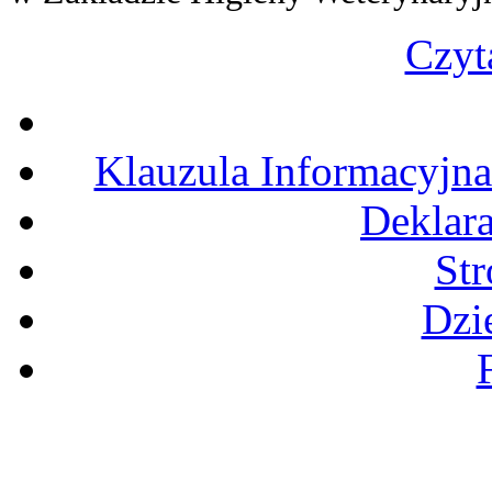
Czyta
Klauzula Informacyjn
Deklara
St
Dzi